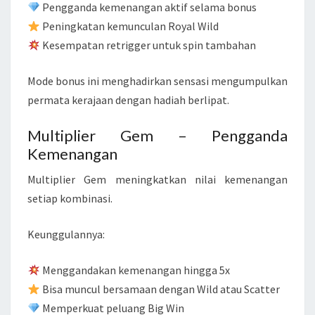
Pengganda kemenangan aktif selama bonus
Peningkatan kemunculan Royal Wild
Kesempatan retrigger untuk spin tambahan
Mode bonus ini menghadirkan sensasi mengumpulkan
permata kerajaan dengan hadiah berlipat.
Multiplier Gem – Pengganda
Kemenangan
Multiplier Gem meningkatkan nilai kemenangan
setiap kombinasi.
Keunggulannya:
Menggandakan kemenangan hingga 5x
Bisa muncul bersamaan dengan Wild atau Scatter
Memperkuat peluang Big Win