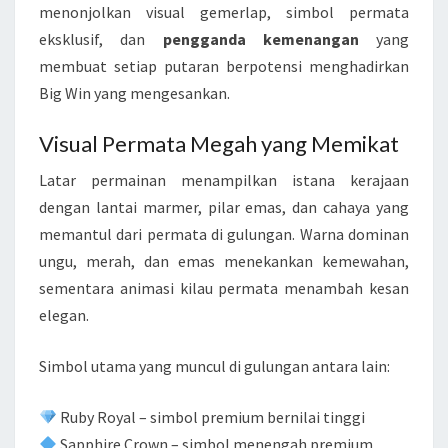
menonjolkan visual gemerlap, simbol permata
eksklusif, dan
pengganda kemenangan
yang
membuat setiap putaran berpotensi menghadirkan
Big Win yang mengesankan.
Visual Permata Megah yang Memikat
Latar permainan menampilkan istana kerajaan
dengan lantai marmer, pilar emas, dan cahaya yang
memantul dari permata di gulungan. Warna dominan
ungu, merah, dan emas menekankan kemewahan,
sementara animasi kilau permata menambah kesan
elegan.
Simbol utama yang muncul di gulungan antara lain:
Ruby Royal – simbol premium bernilai tinggi
Sapphire Crown – simbol menengah premium