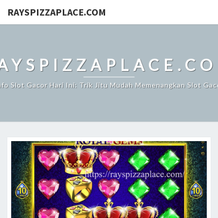
RAYSPIZZAPLACE.COM
AYSPIZZAPLACE.C
nfo Slot Gacor Hari Ini: Trik Jitu Mudah Memenangkan Slot Gac