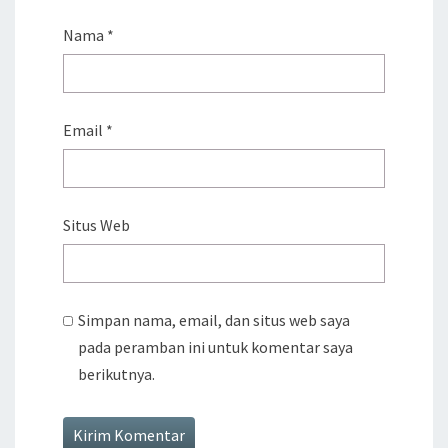
Nama
*
Email
*
Situs Web
Simpan nama, email, dan situs web saya
pada peramban ini untuk komentar saya
berikutnya.