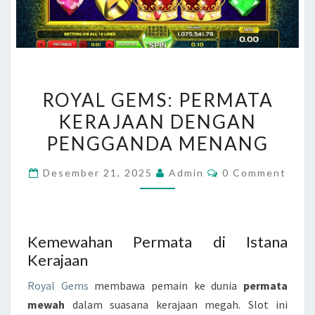
ROYAL
ROYAL GEMS: PERMATA
GEMS:
KERAJAAN DENGAN
PERMATA
PENGGANDA MENANG
KERAJAAN
DENGAN
Comments
Desember 21, 2025
Admin
0 Comment
PENGGANDA
MENANG
Kemewahan Permata di Istana
Kerajaan
Royal Gems
membawa pemain ke dunia
permata
mewah
dalam suasana kerajaan megah. Slot ini