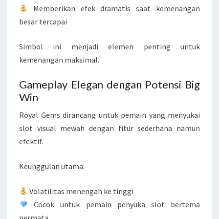
Memberikan efek dramatis saat kemenangan
besar tercapai
Simbol ini menjadi elemen penting untuk
kemenangan maksimal.
Gameplay Elegan dengan Potensi Big
Win
Royal Gems dirancang untuk pemain yang menyukai
slot visual mewah dengan fitur sederhana namun
efektif.
Keunggulan utama:
Volatilitas menengah ke tinggi
Cocok untuk pemain penyuka slot bertema
permata