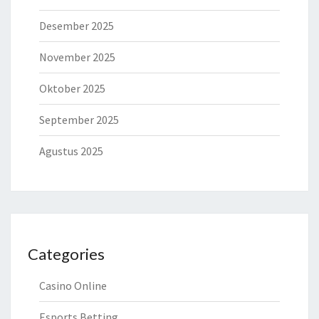
Desember 2025
November 2025
Oktober 2025
September 2025
Agustus 2025
Categories
Casino Online
Esports Betting