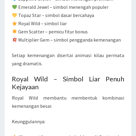
Emerald Jewel – simbol menengah populer
Topaz Star – simbol dasar bercahaya
Royal Wild – simbol liar
Gem Scatter – pemicu fitur bonus
Multiplier Gem – simbol pengganda kemenangan
Setiap kemenangan disertai animasi kilau permata
yang dramatis.
Royal Wild – Simbol Liar Penuh
Kejayaan
Royal Wild membantu membentuk kombinasi
kemenangan besar.
Keunggulannya: