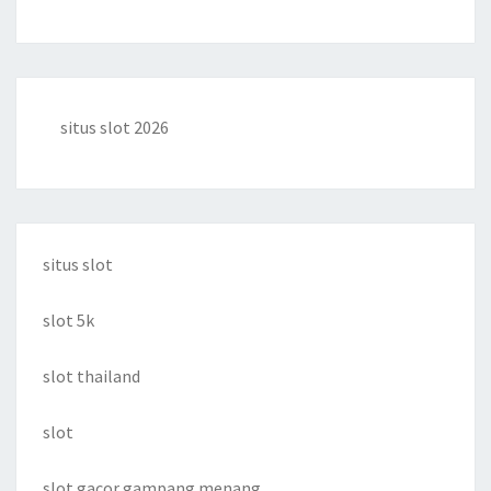
situs slot 2026
situs slot
slot 5k
slot thailand
slot
slot gacor gampang menang