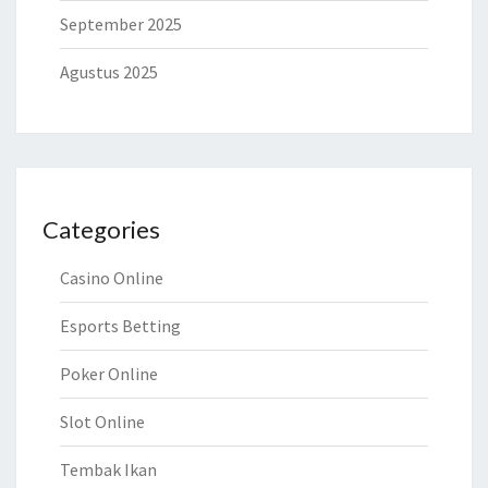
September 2025
Agustus 2025
Categories
Casino Online
Esports Betting
Poker Online
Slot Online
Tembak Ikan