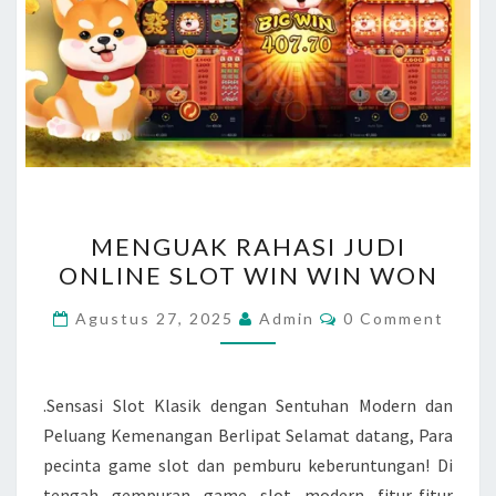
MENGUAK
MENGUAK RAHASI JUDI
RAHASI
ONLINE SLOT WIN WIN WON
JUDI
ONLINE
Comments
Agustus 27, 2025
Admin
0 Comment
SLOT
WIN
WIN
.Sensasi Slot Klasik dengan Sentuhan Modern dan
WON
Peluang Kemenangan Berlipat Selamat datang, Para
pecinta game slot dan pemburu keberuntungan! Di
tengah gempuran game slot modern fitur-fitur