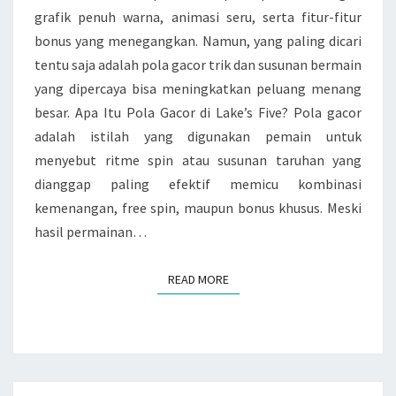
grafik penuh warna, animasi seru, serta fitur-fitur
bonus yang menegangkan. Namun, yang paling dicari
tentu saja adalah pola gacor trik dan susunan bermain
yang dipercaya bisa meningkatkan peluang menang
besar. Apa Itu Pola Gacor di Lake’s Five? Pola gacor
adalah istilah yang digunakan pemain untuk
menyebut ritme spin atau susunan taruhan yang
dianggap paling efektif memicu kombinasi
kemenangan, free spin, maupun bonus khusus. Meski
hasil permainan…
READ MORE
READ MORE