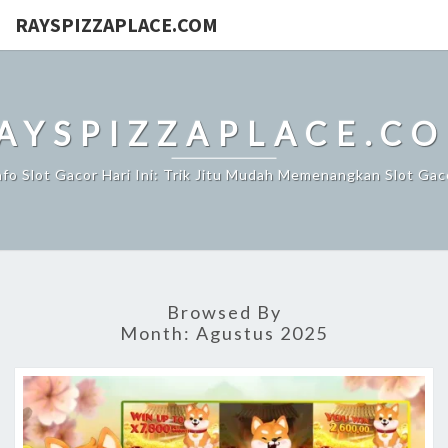
RAYSPIZZAPLACE.COM
AYSPIZZAPLACE.C
nfo Slot Gacor Hari Ini: Trik Jitu Mudah Memenangkan Slot Gac
Browsed By
Month:
Agustus 2025