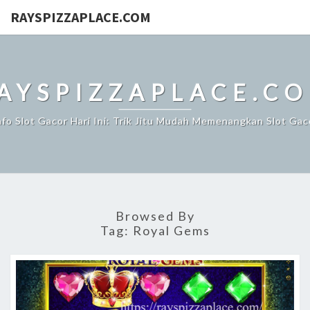
RAYSPIZZAPLACE.COM
AYSPIZZAPLACE.C
nfo Slot Gacor Hari Ini: Trik Jitu Mudah Memenangkan Slot Gac
Browsed By
Tag:
Royal Gems