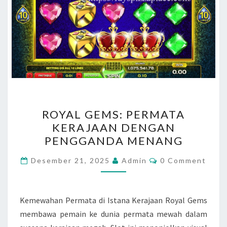
ROYAL
ROYAL GEMS: PERMATA
GEMS:
KERAJAAN DENGAN
PERMATA
PENGGANDA MENANG
KERAJAAN
DENGAN
Comments
Desember 21, 2025
Admin
0 Comment
PENGGANDA
MENANG
Kemewahan Permata di Istana Kerajaan Royal Gems
membawa pemain ke dunia permata mewah dalam