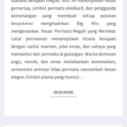
suasana kerajaan megah. Slot ini menonjolkan visual
gemerlap, simbol permata eksklusif, dan pengganda
kemenangan yang membuat setiap putaran
berpotensi menghadirkan Big Win yang
mengesankan. Visual Permata Megah yang Memikat
Latar permainan menampilkan istana kerajaan
dengan lantai marmer, pilar emas, dan cahaya yang
memantul dari permata di gulungan. Warna dominan
ungu, merah, dan emas menekankan kemewahan,
sementara animasi kilau permata menambah kesan
elegan. Simbol utama yang muncul…
READ MORE
READ MORE