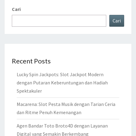
Cari
Cari
Recent Posts
Lucky Spin Jackpots: Slot Jackpot Modern
dengan Putaran Keberuntungan dan Hadiah
Spektakuler
Macarena: Slot Pesta Musik dengan Tarian Ceria
dan Ritme Penuh Kemenangan
Agen Bandar Toto Broto4D dengan Layanan
Digital yang Semakin Berkembang