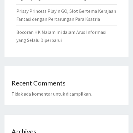
Prissy Princess Play’n GO, Slot Bertema Kerajaan
Fantasi dengan Pertarungan Para Ksatria
Bocoran HK Malam Ini dalam Arus Informasi
yang Selalu Diperbarui
Recent Comments
Tidak ada komentar untuk ditampilkan.
Archives