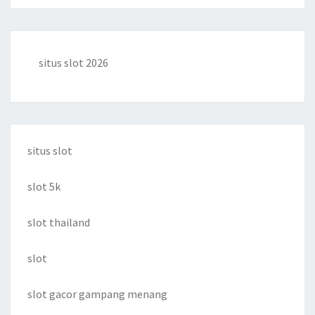
situs slot 2026
situs slot
slot 5k
slot thailand
slot
slot gacor gampang menang