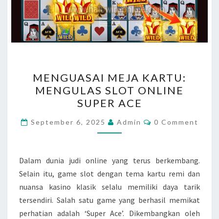
MENGUASAI
MENGUASAI MEJA KARTU:
MEJA
MENGULAS SLOT ONLINE
KARTU:
SUPER ACE
MENGULAS
SLOT
Comments
September 6, 2025
Admin
0 Comment
ONLINE
SUPER
ACE
Dalam dunia judi online yang terus berkembang.
Selain itu, game slot dengan tema kartu remi dan
nuansa kasino klasik selalu memiliki daya tarik
tersendiri. Salah satu game yang berhasil memikat
perhatian adalah ‘Super Ace’. Dikembangkan oleh