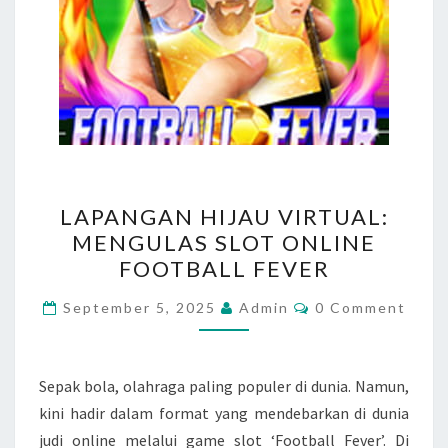
LAPANGAN
LAPANGAN HIJAU VIRTUAL:
HIJAU
MENGULAS SLOT ONLINE
VIRTUAL:
FOOTBALL FEVER
MENGULAS
SLOT
Comments
September 5, 2025
Admin
0 Comment
ONLINE
FOOTBALL
FEVER
Sepak bola, olahraga paling populer di dunia. Namun,
kini hadir dalam format yang mendebarkan di dunia
judi online melalui game slot ‘Football Fever’. Di