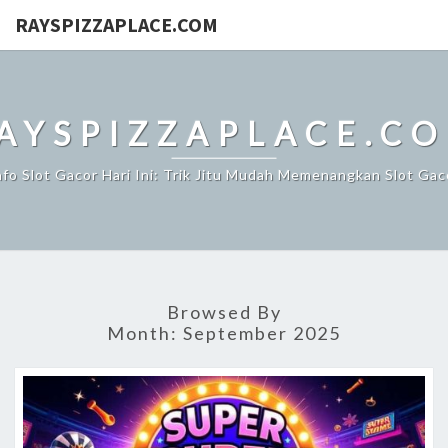
RAYSPIZZAPLACE.COM
AYSPIZZAPLACE.C
nfo Slot Gacor Hari Ini: Trik Jitu Mudah Memenangkan Slot Gac
Browsed By
Month:
September 2025