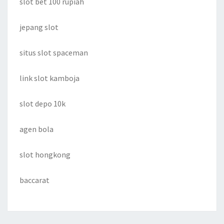
slot bet 100 rupiah
jepang slot
situs slot spaceman
link slot kamboja
slot depo 10k
agen bola
slot hongkong
baccarat