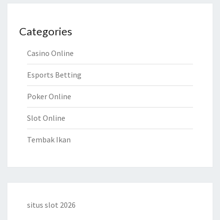
Categories
Casino Online
Esports Betting
Poker Online
Slot Online
Tembak Ikan
situs slot 2026