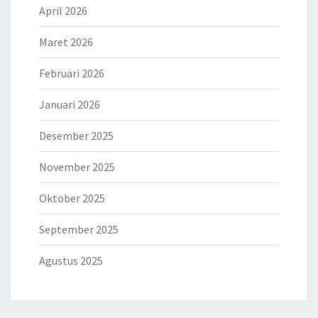
April 2026
Maret 2026
Februari 2026
Januari 2026
Desember 2025
November 2025
Oktober 2025
September 2025
Agustus 2025