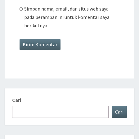
Simpan nama, email, dan situs web saya
pada peramban ini untuk komentar saya
berikutnya.
Cari
Cari