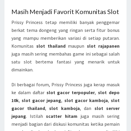
Masih Menjadi Favorit Komunitas Slot
Prissy Princess tetap memiliki banyak penggemar
berkat tema dongeng yang ringan serta fitur bonus
yang mampu memberikan variasi di setiap putaran.
Komunitas
slot thailand
maupun
slot rajapanen
juga masih sering membahas game ini sebagai salah
satu slot bertema fantasi yang menarik untuk
dimainkan.
Di berbagai forum, Prissy Princess juga kerap masuk
ke dalam daftar
slot gacor terpopuler
,
slot depo
10k
,
slot gacor jepang
,
slot gacor kamboja
,
slot
gacor thailand
,
slot kamboja
, dan
slot server
jepang
. Istilah
scatter hitam
juga masih sering
menjadi bagian dari diskusi komunitas ketika pemain