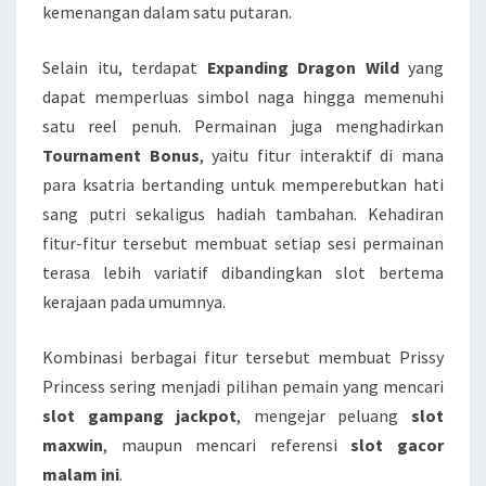
kemenangan dalam satu putaran.
Selain itu, terdapat
Expanding Dragon Wild
yang
dapat memperluas simbol naga hingga memenuhi
satu reel penuh. Permainan juga menghadirkan
Tournament Bonus
, yaitu fitur interaktif di mana
para ksatria bertanding untuk memperebutkan hati
sang putri sekaligus hadiah tambahan. Kehadiran
fitur-fitur tersebut membuat setiap sesi permainan
terasa lebih variatif dibandingkan slot bertema
kerajaan pada umumnya.
Kombinasi berbagai fitur tersebut membuat Prissy
Princess sering menjadi pilihan pemain yang mencari
slot gampang jackpot
, mengejar peluang
slot
maxwin
, maupun mencari referensi
slot gacor
malam ini
.