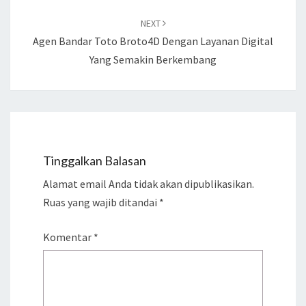
NEXT
Agen Bandar Toto Broto4D Dengan Layanan Digital
Yang Semakin Berkembang
Tinggalkan Balasan
Alamat email Anda tidak akan dipublikasikan.
Ruas yang wajib ditandai
*
Komentar
*