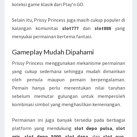
koleksi game klasik dari Play’n GO.
Selain itu, Prissy Princess juga masih cukup populer di
kalangan komunitas
slot777
dan
slot888
yang
menyukai permainan bertema fantasi.
Gameplay Mudah Dipahami
Prissy Princess menggunakan mekanisme permainan
yang cukup sederhana sehingga mudah dimainkan
oleh pemula maupun pemain berpengalaman.
Pemain hanya perlu menentukan nilai taruhan
sebelum memutar gulungan untuk memperoleh
kombinasi simbol yang menghasilkan kemenangan.
Permainan ini juga banyak tersedia pada berbagai
platform yang mendukung
slot depo pulsa
,
slot
qris
,
slot depo 5000
,
slot dana
, dan
slot ovo
,