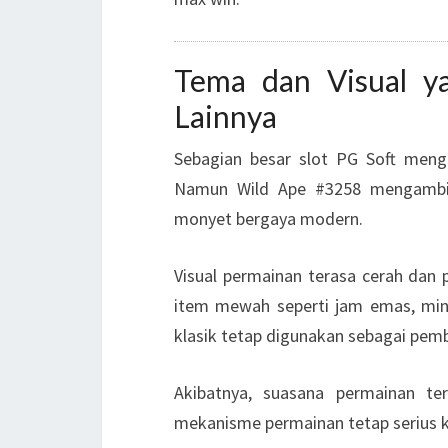
Tema dan Visual y
Lainnya
Sebagian besar slot PG Soft meng
Namun Wild Ape #3258 mengambil
monyet bergaya modern.
Visual permainan terasa cerah da
item mewah seperti jam emas, minu
klasik tetap digunakan sebagai pem
Akibatnya, suasana permainan te
mekanisme permainan tetap serius ka