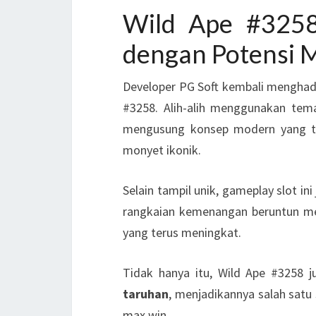
Wild Ape #3258
dengan Potensi 
Developer PG Soft kembali menghad
#3258. Alih-alih menggunakan tema
mengusung konsep modern yang teri
monyet ikonik.
Selain tampil unik, gameplay slot in
rangkaian kemenangan beruntun mel
yang terus meningkat.
Tidak hanya itu, Wild Ape #3258
taruhan
, menjadikannya salah satu 
max win.