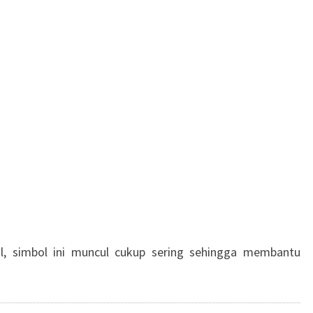
il, simbol ini muncul cukup sering sehingga membantu