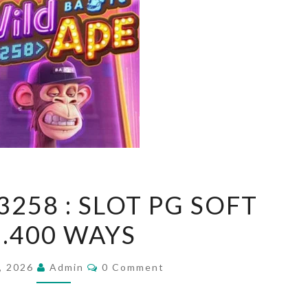
WILD
3258 : SLOT PG SOFT
APE
2.400 WAYS
#3258
:
Comments
SLOT
, 2026
Admin
0 Comment
PG