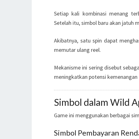
Setiap kali kombinasi menang ter
Setelah itu, simbol baru akan jatuh
Akibatnya, satu spin dapat mengha
memutar ulang reel.
Mekanisme ini sering disebut sebag
meningkatkan potensi kemenangan 
Simbol dalam Wild 
Game ini menggunakan berbagai sim
Simbol Pembayaran Rend