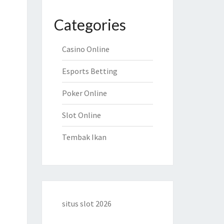
Categories
Casino Online
Esports Betting
Poker Online
Slot Online
Tembak Ikan
situs slot 2026