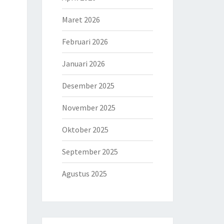
Maret 2026
Februari 2026
Januari 2026
Desember 2025
November 2025
Oktober 2025
September 2025
Agustus 2025