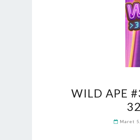
WILD APE #
3
Maret 5