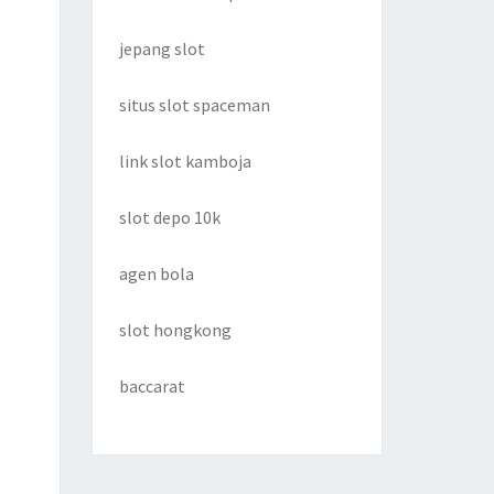
jepang slot
situs slot spaceman
link slot kamboja
slot depo 10k
agen bola
slot hongkong
baccarat