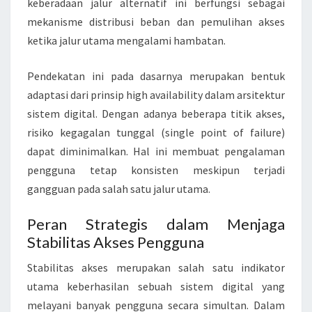
keberadaan jalur alternatif ini berfungsi sebagai
mekanisme distribusi beban dan pemulihan akses
ketika jalur utama mengalami hambatan.
Pendekatan ini pada dasarnya merupakan bentuk
adaptasi dari prinsip high availability dalam arsitektur
sistem digital. Dengan adanya beberapa titik akses,
risiko kegagalan tunggal (single point of failure)
dapat diminimalkan. Hal ini membuat pengalaman
pengguna tetap konsisten meskipun terjadi
gangguan pada salah satu jalur utama.
Peran Strategis dalam Menjaga
Stabilitas Akses Pengguna
Stabilitas akses merupakan salah satu indikator
utama keberhasilan sebuah sistem digital yang
melayani banyak pengguna secara simultan. Dalam