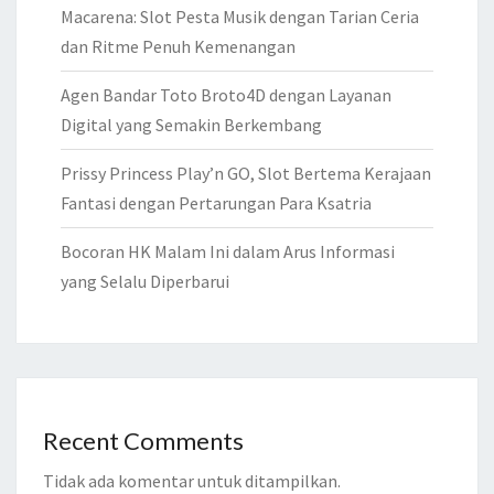
Macarena: Slot Pesta Musik dengan Tarian Ceria
dan Ritme Penuh Kemenangan
Agen Bandar Toto Broto4D dengan Layanan
Digital yang Semakin Berkembang
Prissy Princess Play’n GO, Slot Bertema Kerajaan
Fantasi dengan Pertarungan Para Ksatria
Bocoran HK Malam Ini dalam Arus Informasi
yang Selalu Diperbarui
Recent Comments
Tidak ada komentar untuk ditampilkan.