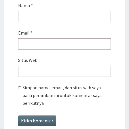
Nama
*
Email
*
Situs Web
Simpan nama, email, dan situs web saya
pada peramban ini untuk komentar saya
berikutnya.