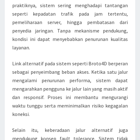
praktiknya, sistem sering menghadapi tantangan
seperti kepadatan trafik pada jam tertentu,
pemeliharaan server, hingga pembatasan dari
penyedia jaringan. Tanpa mekanisme pendukung,
kondisi ini dapat menyebabkan penurunan kualitas
layanan.
Link alternatif pada sistem seperti Broto4D berperan
sebagai penyeimbang beban akses. Ketika satu jalur
mengalami penurunan performa, sistem dapat
mengarahkan pengguna ke jalur lain yang masih aktif
dan responsif. Proses ini membantu mengurangi
waktu tunggu serta meminimalkan risiko kegagalan
koneksi.
Selain itu, keberadaan jalur alternatif juga
mendukung konsep fault tolerance. Sistem tidak