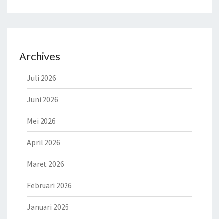
Archives
Juli 2026
Juni 2026
Mei 2026
April 2026
Maret 2026
Februari 2026
Januari 2026