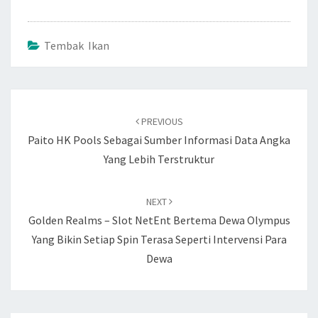
Tembak Ikan
Post
navigation
PREVIOUS
Paito HK Pools Sebagai Sumber Informasi Data Angka
Yang Lebih Terstruktur
NEXT
Golden Realms – Slot NetEnt Bertema Dewa Olympus
Yang Bikin Setiap Spin Terasa Seperti Intervensi Para
Dewa