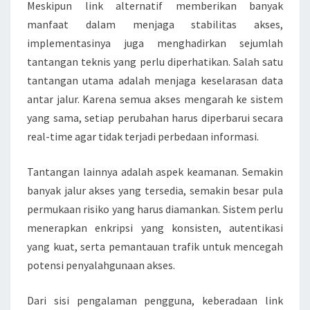
Meskipun link alternatif memberikan banyak
manfaat dalam menjaga stabilitas akses,
implementasinya juga menghadirkan sejumlah
tantangan teknis yang perlu diperhatikan. Salah satu
tantangan utama adalah menjaga keselarasan data
antar jalur. Karena semua akses mengarah ke sistem
yang sama, setiap perubahan harus diperbarui secara
real-time agar tidak terjadi perbedaan informasi.
Tantangan lainnya adalah aspek keamanan. Semakin
banyak jalur akses yang tersedia, semakin besar pula
permukaan risiko yang harus diamankan. Sistem perlu
menerapkan enkripsi yang konsisten, autentikasi
yang kuat, serta pemantauan trafik untuk mencegah
potensi penyalahgunaan akses.
Dari sisi pengalaman pengguna, keberadaan link