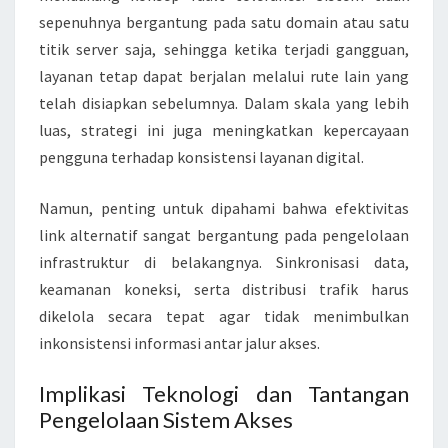
sepenuhnya bergantung pada satu domain atau satu
titik server saja, sehingga ketika terjadi gangguan,
layanan tetap dapat berjalan melalui rute lain yang
telah disiapkan sebelumnya. Dalam skala yang lebih
luas, strategi ini juga meningkatkan kepercayaan
pengguna terhadap konsistensi layanan digital.
Namun, penting untuk dipahami bahwa efektivitas
link alternatif sangat bergantung pada pengelolaan
infrastruktur di belakangnya. Sinkronisasi data,
keamanan koneksi, serta distribusi trafik harus
dikelola secara tepat agar tidak menimbulkan
inkonsistensi informasi antar jalur akses.
Implikasi Teknologi dan Tantangan
Pengelolaan Sistem Akses