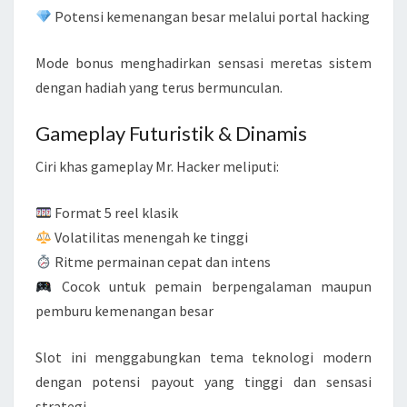
Potensi kemenangan besar melalui portal hacking
Mode bonus menghadirkan sensasi meretas sistem
dengan hadiah yang terus bermunculan.
Gameplay Futuristik & Dinamis
Ciri khas gameplay Mr. Hacker meliputi:
Format 5 reel klasik
Volatilitas menengah ke tinggi
Ritme permainan cepat dan intens
Cocok untuk pemain berpengalaman maupun
pemburu kemenangan besar
Slot ini menggabungkan tema teknologi modern
dengan potensi payout yang tinggi dan sensasi
strategi.