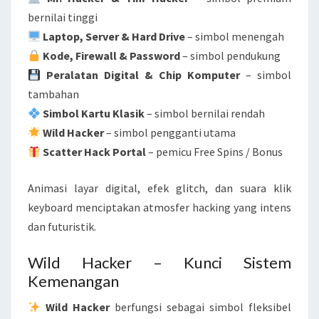
bernilai tinggi
Laptop, Server & Hard Drive
– simbol menengah
Kode, Firewall & Password
– simbol pendukung
Peralatan Digital & Chip Komputer
– simbol
tambahan
Simbol Kartu Klasik
– simbol bernilai rendah
Wild Hacker
– simbol pengganti utama
Scatter Hack Portal
– pemicu Free Spins / Bonus
Animasi layar digital, efek glitch, dan suara klik
keyboard menciptakan atmosfer hacking yang intens
dan futuristik.
Wild Hacker – Kunci Sistem
Kemenangan
Wild Hacker
berfungsi sebagai simbol fleksibel