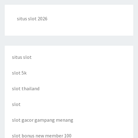
situs slot 2026
situs slot
slot 5k
slot thailand
slot
slot gacor gampang menang
slot bonus new member 100