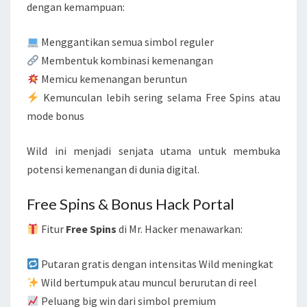
dengan kemampuan:
Menggantikan semua simbol reguler
Membentuk kombinasi kemenangan
Memicu kemenangan beruntun
Kemunculan lebih sering selama Free Spins atau
mode bonus
Wild ini menjadi senjata utama untuk membuka
potensi kemenangan di dunia digital.
Free Spins & Bonus Hack Portal
Fitur
Free Spins
di Mr. Hacker menawarkan:
Putaran gratis dengan intensitas Wild meningkat
Wild bertumpuk atau muncul berurutan di reel
Peluang big win dari simbol premium