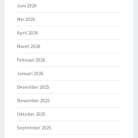
Juni 2026
Mei 2026
April 2026
Maret 2026
Februari 2026
Januari 2026
Desember 2025
November 2025
Oktober 2025
September 2025