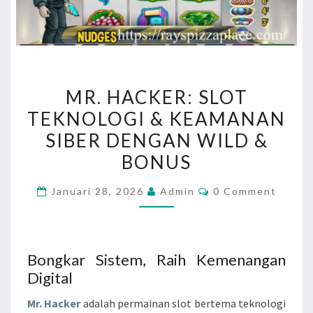
MR.
MR. HACKER: SLOT
HACKER:
TEKNOLOGI & KEAMANAN
SLOT
SIBER DENGAN WILD &
TEKNOLOGI
&
BONUS
KEAMANAN
Comments
Januari 28, 2026
Admin
0 Comment
SIBER
DENGAN
WILD
&
Bongkar Sistem, Raih Kemenangan
BONUS
Digital
Mr. Hacker
adalah permainan slot bertema teknologi