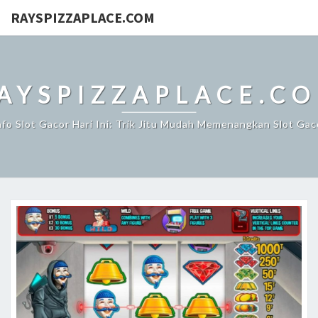
RAYSPIZZAPLACE.COM
AYSPIZZAPLACE.C
nfo Slot Gacor Hari Ini: Trik Jitu Mudah Memenangkan Slot Gac