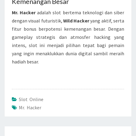
Kemenangan Besar
Mr. Hacker
adalah slot bertema teknologi dan siber
dengan visual futuristik,
Wild Hacker
yang aktif, serta
fitur bonus berpotensi kemenangan besar. Dengan
gameplay strategis dan atmosfer hacking yang
intens, slot ini menjadi pilihan tepat bagi pemain
yang ingin menaklukkan dunia digital sambil meraih
hadiah besar.
Slot Online
Mr. Hacker
Post