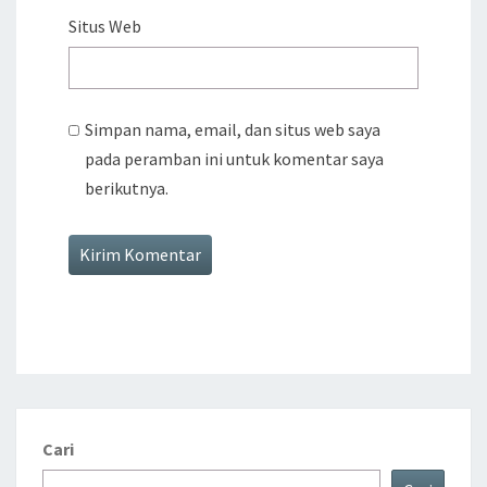
Situs Web
Simpan nama, email, dan situs web saya
pada peramban ini untuk komentar saya
berikutnya.
Cari