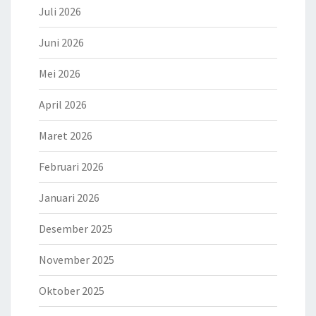
Juli 2026
Juni 2026
Mei 2026
April 2026
Maret 2026
Februari 2026
Januari 2026
Desember 2025
November 2025
Oktober 2025