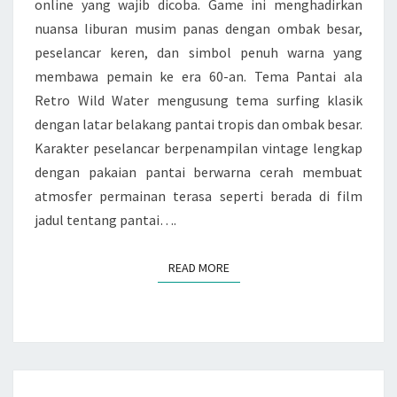
NETENT
online yang wajib dicoba. Game ini menghadirkan
nuansa liburan musim panas dengan ombak besar,
peselancar keren, dan simbol penuh warna yang
membawa pemain ke era 60-an. Tema Pantai ala
Retro Wild Water mengusung tema surfing klasik
dengan latar belakang pantai tropis dan ombak besar.
Karakter peselancar berpenampilan vintage lengkap
dengan pakaian pantai berwarna cerah membuat
atmosfer permainan terasa seperti berada di film
jadul tentang pantai….
READ MORE
READ MORE