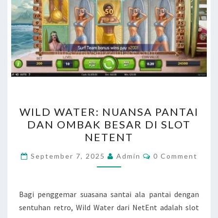
WILD
WILD WATER: NUANSA PANTAI
WATER:
DAN OMBAK BESAR DI SLOT
NUANSA
NETENT
PANTAI
DAN
Comments
September 7, 2025
Admin
0 Comment
OMBAK
BESAR
DI
Bagi penggemar suasana santai ala pantai dengan
SLOT
sentuhan retro, Wild Water dari NetEnt adalah slot