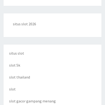
situs slot 2026
situs slot
slot 5k
slot thailand
slot
slot gacor gampang menang