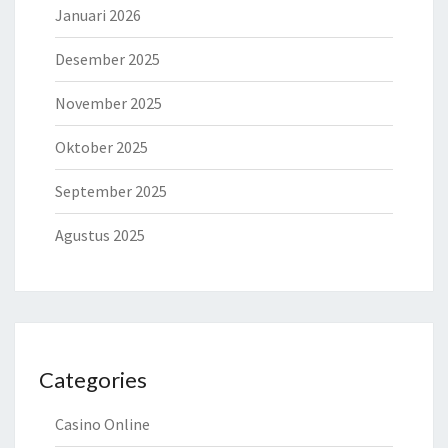
Januari 2026
Desember 2025
November 2025
Oktober 2025
September 2025
Agustus 2025
Categories
Casino Online