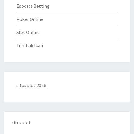
Esports Betting
Poker Online
Slot Online
Tembak Ikan
situs slot 2026
situs slot