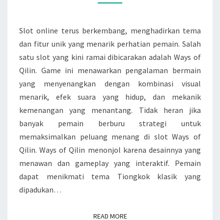
DAN
TIPS
MENANG
Slot online terus berkembang, menghadirkan tema
SLOT
dan fitur unik yang menarik perhatian pemain. Salah
satu slot yang kini ramai dibicarakan adalah Ways of
Qilin. Game ini menawarkan pengalaman bermain
yang menyenangkan dengan kombinasi visual
menarik, efek suara yang hidup, dan mekanik
kemenangan yang menantang. Tidak heran jika
banyak pemain berburu strategi untuk
memaksimalkan peluang menang di slot Ways of
Qilin. Ways of Qilin menonjol karena desainnya yang
menawan dan gameplay yang interaktif. Pemain
dapat menikmati tema Tiongkok klasik yang
dipadukan…
READ MORE
READ MORE