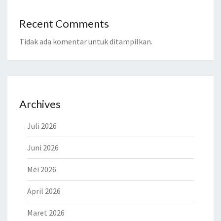
Recent Comments
Tidak ada komentar untuk ditampilkan.
Archives
Juli 2026
Juni 2026
Mei 2026
April 2026
Maret 2026