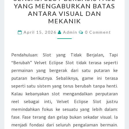
SLOT:
YANG MENGABURKAN BATAS
SENSASI
ANTARA VISUAL DAN
SLOT
MEKANIK
BERBASIS
Comments
FASE
April 15, 2026
Admin
0 Comment
YANG
MENGABURKAN
Pendahuluan: Slot yang Tidak Berjalan, Tapi
BATAS
“Berubah” Velvet Eclipse Slot tidak terasa seperti
ANTARA
permainan yang bergerak dari satu putaran ke
VISUAL
putaran berikutnya. Sebaliknya, game ini terasa
DAN
seperti satu sistem yang terus berubah tanpa henti.
MEKANIK
Kalau kebanyakan slot mengandalkan perputaran
reel sebagai inti, Velvet Eclipse Slot justru
memindahkan fokus ke sesuatu yang lebih dalam:
fase. Fase terang dan gelap bukan sekadar visual. Ia
menjadi fondasi dari seluruh pengalaman bermain.