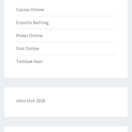
Casino Online
Esports Betting
Poker Online
Slot Online
Tembak Ikan
situs slot 2026