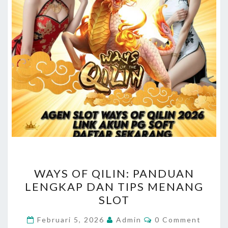
WAYS
WAYS OF QILIN: PANDUAN
OF
LENGKAP DAN TIPS MENANG
QILIN:
SLOT
PANDUAN
LENGKAP
Comments
Februari 5, 2026
Admin
0 Comment