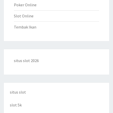
Poker Online
Slot Online
Tembak Ikan
situs slot 2026
situs slot
slot 5k