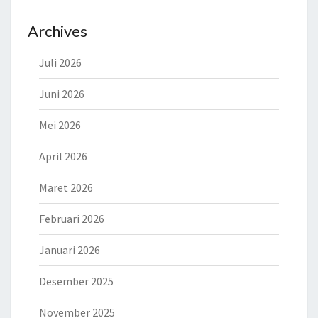
Archives
Juli 2026
Juni 2026
Mei 2026
April 2026
Maret 2026
Februari 2026
Januari 2026
Desember 2025
November 2025