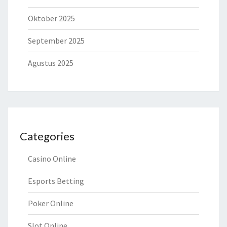
Oktober 2025
September 2025
Agustus 2025
Categories
Casino Online
Esports Betting
Poker Online
Slot Online