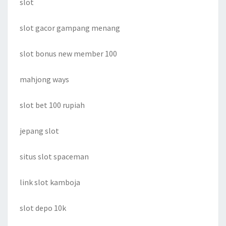
slot
slot gacor gampang menang
slot bonus new member 100
mahjong ways
slot bet 100 rupiah
jepang slot
situs slot spaceman
link slot kamboja
slot depo 10k