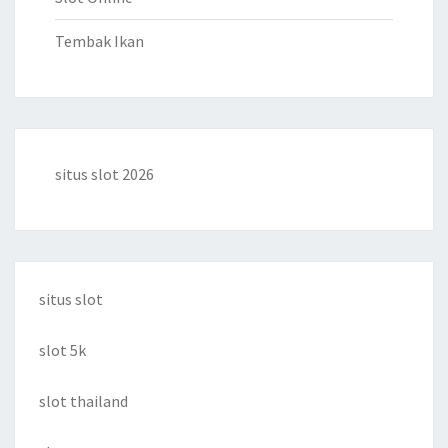
Tembak Ikan
situs slot 2026
situs slot
slot 5k
slot thailand