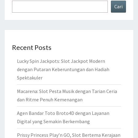
Cari
Recent Posts
Lucky Spin Jackpots: Slot Jackpot Modern
dengan Putaran Keberuntungan dan Hadiah
Spektakuler
Macarena: Slot Pesta Musik dengan Tarian Ceria
dan Ritme Penuh Kemenangan
Agen Bandar Toto Broto4D dengan Layanan
Digital yang Semakin Berkembang
Prissy Princess Play’n GO, Slot Bertema Kerajaan