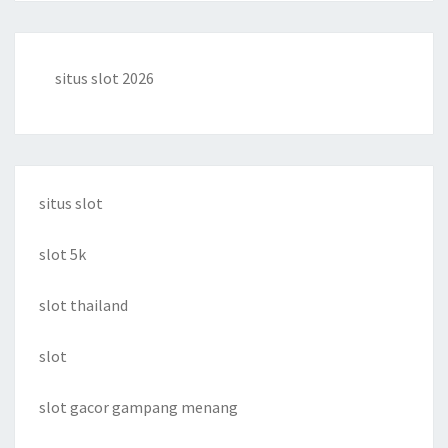
situs slot 2026
situs slot
slot 5k
slot thailand
slot
slot gacor gampang menang