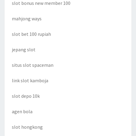
slot bonus new member 100
mahjong ways
slot bet 100 rupiah
jepang slot
situs slot spaceman
link slot kamboja
slot depo 10k
agen bola
slot hongkong