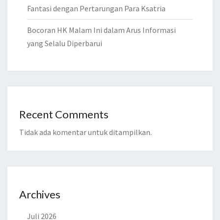
Fantasi dengan Pertarungan Para Ksatria
Bocoran HK Malam Ini dalam Arus Informasi
yang Selalu Diperbarui
Recent Comments
Tidak ada komentar untuk ditampilkan.
Archives
Juli 2026